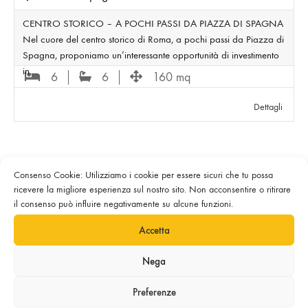
CENTRO STORICO – A POCHI PASSI DA PIAZZA DI SPAGNA
Nel cuore del centro storico di Roma, a pochi passi da Piazza di
Spagna, proponiamo un’interessante opportunità di investimento
in…
6
6
160 mq
Dettagli
Consenso Cookie: Utilizziamo i cookie per essere sicuri che tu possa
ricevere la migliore esperienza sul nostro sito. Non acconsentire o ritirare
il consenso può influire negativamente su alcune funzioni.
Accetta
Privacy Policy
|
Cookie Policy
|
Nega
©2023-2025 inCENTRO s.r.l.s. | P.Iva 17115981007 | Sito a cura di
Made Web Solutions
Preferenze