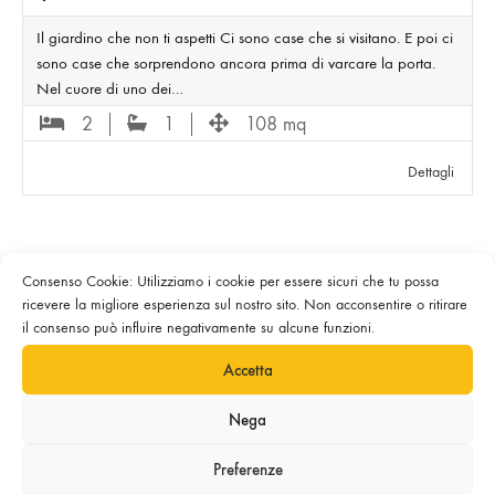
Il giardino che non ti aspetti Ci sono case che si visitano. E poi ci
sono case che sorprendono ancora prima di varcare la porta.
Nel cuore di uno dei…
2
1
108 mq
Dettagli
Consenso Cookie: Utilizziamo i cookie per essere sicuri che tu possa
ricevere la migliore esperienza sul nostro sito. Non acconsentire o ritirare
il consenso può influire negativamente su alcune funzioni.
Accetta
Privacy Policy
|
Cookie Policy
|
Nega
©2023-2025 inCENTRO s.r.l.s. | P.Iva 17115981007 | Sito a cura di
Made Web Solutions
Preferenze